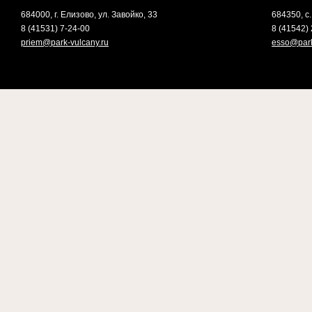
684000, г. Елизово, ул. Завойко, 33
684350, с.
8 (41531) 7-24-00
8 (41542) 
priem@park-vulcany.ru
esso@park