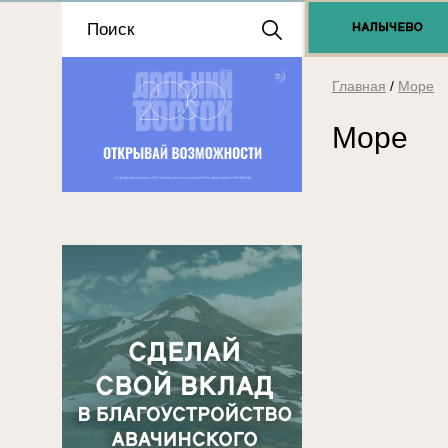
Положение о выдаче
разрешений 2025
Главная
/
Море
Море