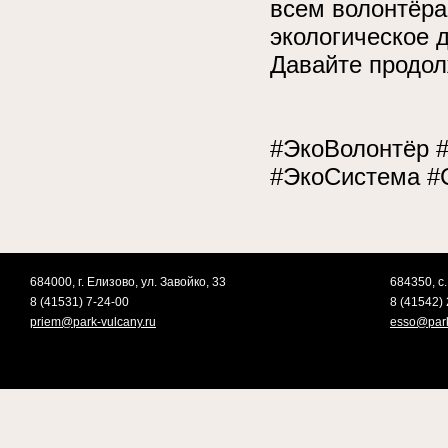
всем волонтёра
экологическое 
Давайте продол
#ЭкоВолонтёр 
#ЭкоСистема #
684000, г. Елизово, ул. Завойко, 33
684350, с.
8 (41531) 7-24-00
8 (41542) 
priem@park-vulcany.ru
esso@park