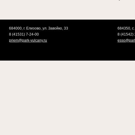
684000, г. Елизово, ул. Завойко, 33
684350, с.
8 (41531) 7-24-00
8 (41542) 
priem@park-vulcany.ru
esso@park