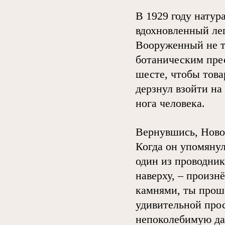
В 1929 году натур
вдохновленный лег
Вооруженный не т
ботаническим прес
шесте, чтобы това
дерзнул взойти на
нога человека.
Вернувшись, Новог
Когда он упомянул
один из проводник
наверху, – произн
камнями, ты прошё
удивительной прос
непоколебимую да