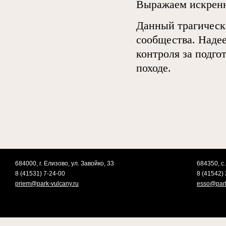
Выражаем искренн
Данный трагическ
сообщества. Наде
контроля за подго
походе.
684000, г. Елизово, ул. Завойко, 33
684350, с.
8 (41531) 7-24-00
8 (41542) 
priem@park-vulcany.ru
esso@park