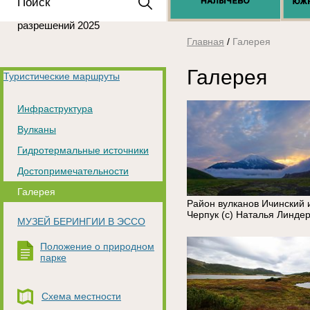
Положение о выдаче
разрешений 2025
Главная
/
Галерея
Галерея
Туристические маршруты
Инфраструктура
Вулканы
Гидротермальные источники
Достопримечательности
Галерея
Район вулканов Ичинский 
Черпук (c) Наталья Линде
МУЗЕЙ БЕРИНГИИ В ЭССО
Положение о природном
парке
Схема местности