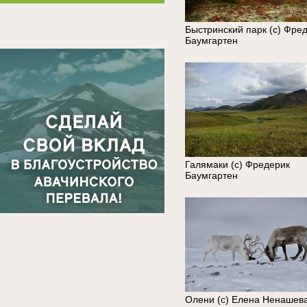
Быстринский парк (с) Фре
Баумгартен
Галямаки (с) Фредерик
Баумгартен
Олени (с) Елена Ненашев