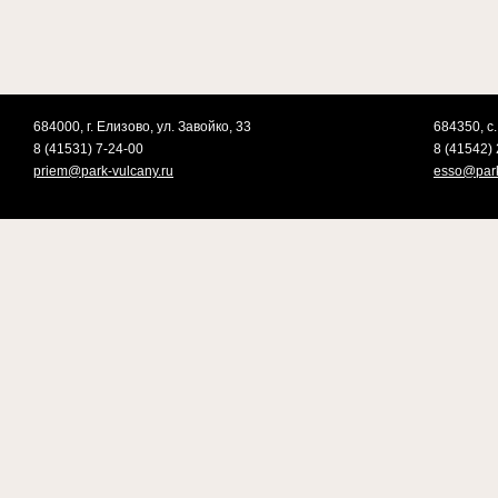
684000, г. Елизово, ул. Завойко, 33
684350, с.
8 (41531) 7-24-00
8 (41542) 
priem@park-vulcany.ru
esso@park